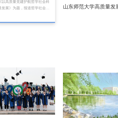
《以高质量党建护航哲学社会科
期以来，科学界对冻融过程的认
山东师范大学高质量发
量发展》为题，报道哲学社会科
...
速兴起学习贯彻习近平党建思想
山东师范大学作为全国高校代表
受采访。校党委书记冯继康介
校同步开展青年理论学习小组交
题党课宣讲，优化差异化考核评
，把政绩观践行情况纳入干部考
的重要依据，实现示范引领与全
双轮驱动。报道如下：思想是行
导，理论是实践的指南。连日