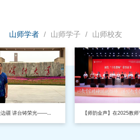
山师学者
/
山师学子
/
山师校友
边疆 讲台铸荣光——...
【师韵金声】在2025教师节.