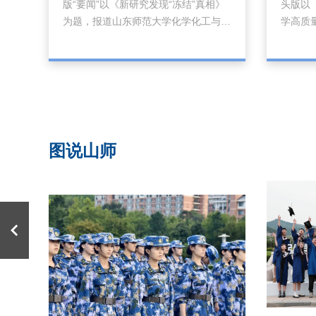
版“要闻”以《新研究发现“冻结”真相》
头版以
报、济南日报等省市主流媒体的报道，
融。长
为题，报道山东师范大学化学化工与材
学高质
报道如下：...
知停留在“
料科学学院教授罗涛在7月初出版的
学界迅
《科学》发布最新研究成果，首次发现
热潮，
冻结本身不仅不会让矿物反应停止，反
之一接
而会创造一个特殊的化学反应场所，推
绍，学
动纳米矿物发生不可逆的转化。报道如
流和专
下： 科技日报济南7月13日电 （记者
价体系
王延斌 通讯员 巩固）物质在冰点上下
察任用
图说山师
波动而发生冻结与融化交替的现象便是
面覆盖
冻融。长期以来，全球科学界对冻融的
动的先
认知停留在“...
来，...
