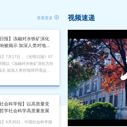
视频速递

查看更多
日报】冻融对水铁矿演化
响被揭示 加深人类对地球
行规律的认知
】7月17日，《光明日报》07
新闻以《冻融对水铁矿演化方向
揭示 加深人类对地球环境运行
认知》为题，报道山东师范大学
工与材料科学学院罗涛教授团队
ence上发表研究论文，首次发现
融循环即可诱导水铁矿纳米颗粒
社会科学报】以高质量党
可逆聚集，并将其后续转化路径
哲学社会科学高质量发展
矿转向赤铁矿。报道如下：本报
16日电 物质在冰点上下波动而
按】6月30日，中国社会科学报
结与融化交替的现象被称为冻