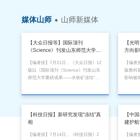
媒体山师
山师新媒体

【大众日报等】国际顶刊
【光明
《Science》刊发山东师范大学重
方向影
磅成果——水铁矿冻结“记忆效
环境运
【编者按】7月21日，《大众日报》12
【编者按
应”颠覆学界认知
版以《国际顶刊《Science》刊发山东
版教科
师范大学重磅成果——水铁矿冻结“记
影响被
忆效应”颠覆学界认知》为题，报道报
规律的
道山东师范大学化学化工与材料科学学
化学化
院教授罗涛在国际顶级学术期刊
在Sci
《Science》上发表研究论文，首次发
单次冻
【科技日报】新研究发现“冻结”真
【中国
现单次冻融循环即可诱导水铁矿纳米颗
发生不
相
建护航
粒发生不可逆聚集，并将其后续转化路
由针铁
径由针铁矿转向赤铁矿。该重大成果吸
济南7月
【编者按】7月14日，《科技日报》2
【编者
引山东省教育厅、闪电新闻、山东商
发生冻